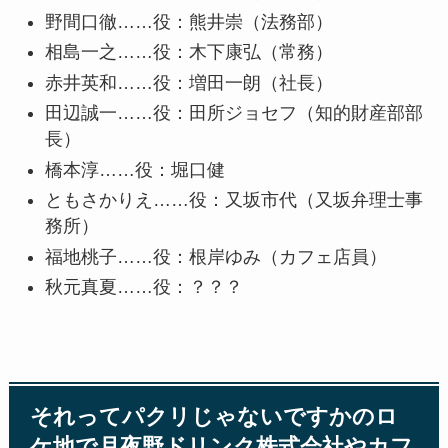
野間口徹……役：熊井崇（法務部）
相島一之……役：木下康弘（常務）
赤井英和……役：増田一朗（社長）
田辺誠一……役：田所ジョセフ（知的財産部部
長）
橋本淳……役：堀口健
ともさかりえ……役：又坂市代（又坂弁理士事
務所）
福地桃子……役：根岸ゆみ（カフェ店員）
秋元真夏……役：？？？
それってパクリじゃないですかのロ
ケ地で月夜野ドリンク株式会社やカフ