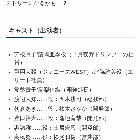
ストリーになるかも！？
キャスト（出演者）
芳根京子/藤崎亜季役（「月夜野ドリンク」の社
員）
重岡大毅（ジャニーズWEST）/北脇雅美役（エ
リート社員）
常盤貴子/高梨伊織（開発部長）
渡辺大知……役：五木耕司（総務部）
朝倉あき……役：柚木さやか（開発部）
豊田裕大……役：窪地育哉（開発部）
諏訪雅……役：土居宏興（開発部）
高橋努……役：松尾和樹（営業部）